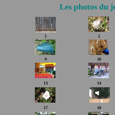
Les photos du j
1
2
9
10
13
14
17
18