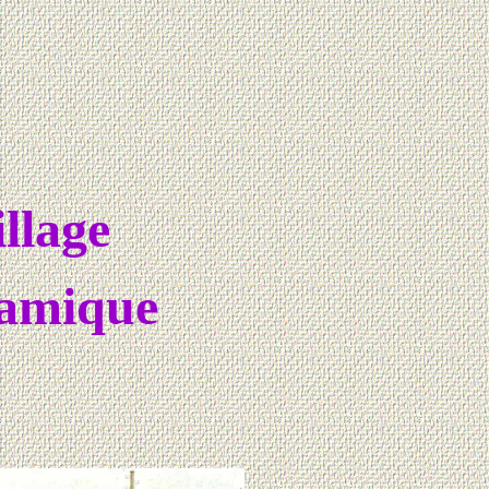
llage
amique